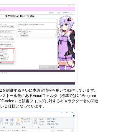
OID2を制御するさいに本設定情報を用いて動作しています。
ンストール先にあるVoiceフォルダ（標準ではC:\Program
OICEROID2\Voice）と該当フォルダに対するキャラクター名の関連
ている仕様となっています。