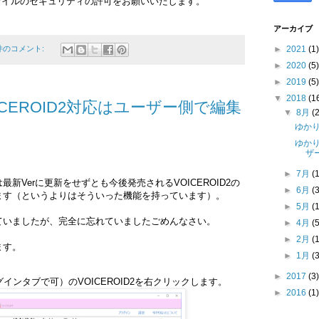
ファイルのセキュリティの許可をお願いいたします。
アーカイブ
►
2021
(1)
 件のコメント:
►
2020
(5)
►
2019
(5)
▼
2018
(1
CEROID2対応はユーザー側で編集
▼
8月
(
ゆかり
ゆかり
ザ
►
7月
(
新Verに更新をせずとも今後発売されるVOICEROID2の
►
6月
(
ます（というよりはそういった機能を持っています）。
►
5月
(
ていましたが、完全に忘れていましたごめんなさい。
►
4月
(
►
2月
(
ます。
►
1月
(
►
2017
(3)
インタブで可）のVOICEROID2を右クリックします。
►
2016
(1)