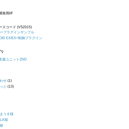
発用I/F
スコード (VS2015)
ープラグインサンプル
ROID EX/EX+制御プラグイン
プリ
支援ユニットZND
わせ
(1)
っと
(13)
まうす様
LK様
様