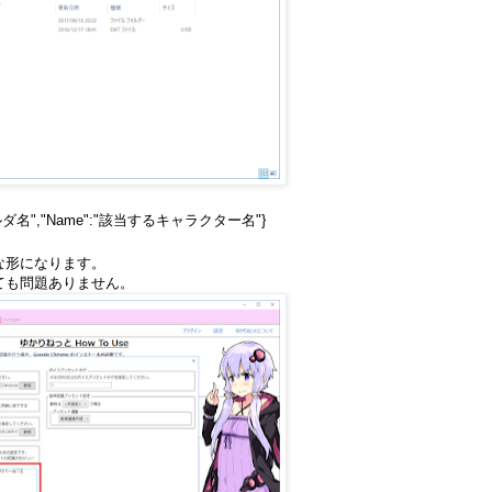
ォルダ名","Name":"該当するキャラクター名"}
な形になります。
ても問題ありません。