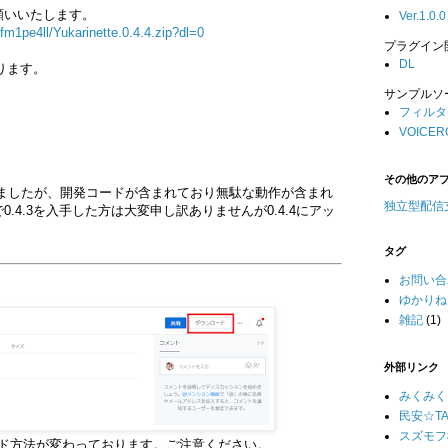
願いいたします。
Ver.1.0.0
m1pe4ll/Yukarinette.0.4.4.zip?dl=0
プラグイン開
DL
なります。
サンプルソー
フィルタ
VOICE
その他のア
ドしましたが、開発コードが含まれており無駄な動作が含まれ
独立型配信
.4.3を入手した方は大変申し訳ありませんが0.4.4にアッ
タグ
お問い合
ゆかりね
雑記
(1)
外部リンク
みくみく
民安☆TA
スズモフ
ロード方法が変わっております。ご注意ください。