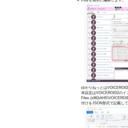
ゆかりねっとはVOICER
本設定はVOICEROID2のイ
Files (x86)\AHS\V
付けをJSON形式で記載し